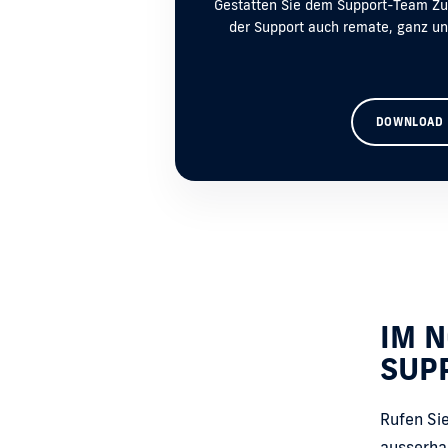
Gestatten Sie dem Support-Team Zugr
der Support auch remate, ganz un
DOWNLOAD
IM 
SUP
Rufen Sie
ausserha