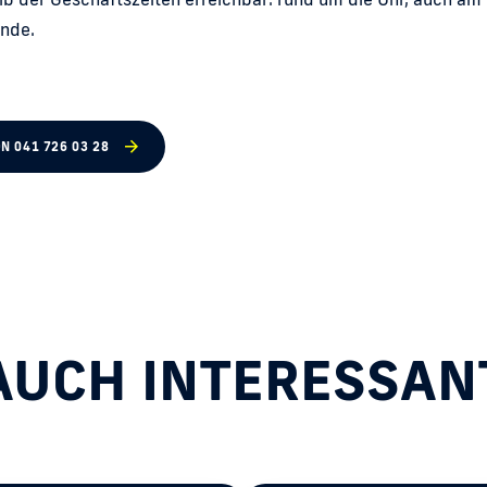
nde.
N 041 726 03 28
AUCH INTERESSAN