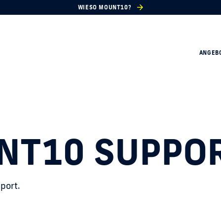
WIESO MOUNT10?
ANGEB
NT10 SUPPO
port.