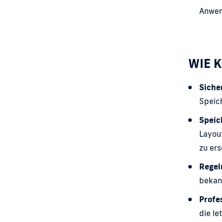
Anwen
WIE 
Siche
Speich
Speic
Layout
zu er
Regel
bekan
Profe
die le