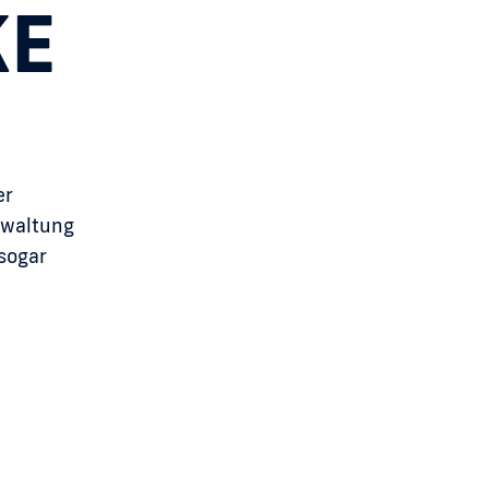
KE
er
rwaltung
sogar