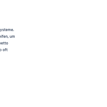
Systeme.
ifen, um
petto
p oft