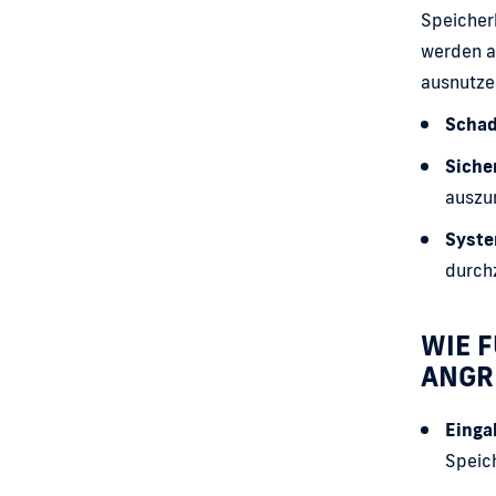
Speicherb
werden a
ausnutze
Schad
Siche
auszu
Syste
durch
WIE 
ANGR
Einga
Speich