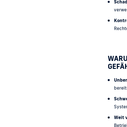
Schad
verwe
Kontr
Recht
WARU
GEFÄ
Unbem
bereit
Schwe
Syste
Weit v
Betrie