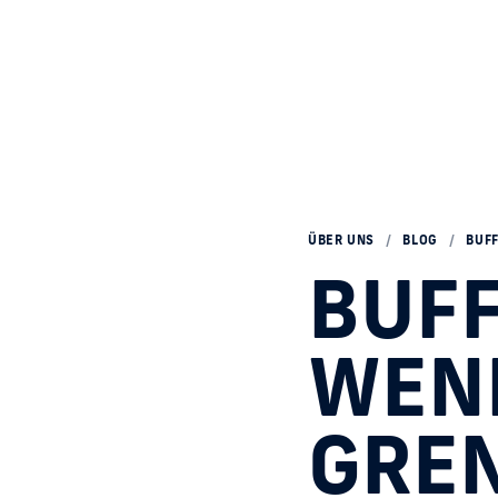
ÜBER UNS
/
BLOG
/
BUF
BUFF
WENN
GRE