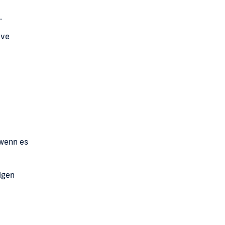
.
ive
 wenn es
igen