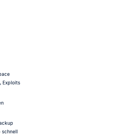
pace
 Exploits
en
 Backup
 schnell