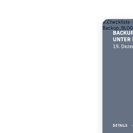
BACKUP
UNTER 
19. Dez
DETAILS